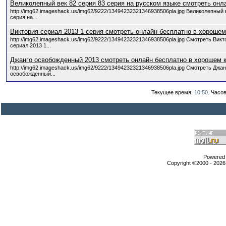
Великолепный век 82 серия 83 серия на русском языке смотреть онл
http://img62.imageshack.us/img62/9222/13494232321346938506pla.jpg Великолепный 
серия на...
Виктория сериал 2013 1 серия смотреть онлайн бесплатно в хорошем
http://img62.imageshack.us/img62/9222/13494232321346938506pla.jpg Смотреть Викт
сериал 2013 1...
Джанго освобожденный 2013 смотреть онлайн бесплатно в хорошем 
http://img62.imageshack.us/img62/9222/13494232321346938506pla.jpg Смотреть Джан
освобожденный...
Текущее время:
10:50
. Часо
Powered b
Copyright ©2000 - 2026,