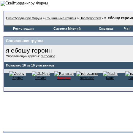
я ебошу герои
Скейтбординг.ру Форум
>
Социальные группы
>
Uncategorized
>
Регистрация
Система Мнений
Справка
Чат
Социальная группа
я ебошу героин
Управляющий группы:
retrocaine
Показано 10 из 10 участников
Zephyr
DENtist
Капитан
retrocaine
Nadin
па