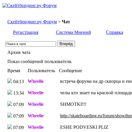
Скейтбординг.ру Форум
>
Чат
Регистрация
Система Мнений
Справка
Архив чата
Показ сообщений пользователя.
Время
Пользователь
Сообщение
Wheelie
встреча форума на др скворца и ен
04:13
Wheelie
челы кто знает на красной площади
13:34
Wheelie
SHMOTKI!!!
07:09
Wheelie
http://skateboarding.ru/forum/showth
07:09
Wheelie
ESHE PODVESKI PLIZ
07:09