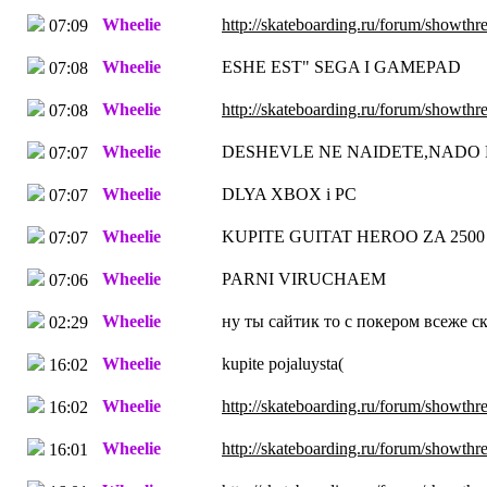
Wheelie
http://skateboarding.ru/forum/showth
07:09
Wheelie
ESHE EST" SEGA I GAMEPAD
07:08
Wheelie
http://skateboarding.ru/forum/showth
07:08
Wheelie
DESHEVLE NE NAIDETE,NADO 
07:07
Wheelie
DLYA XBOX i PC
07:07
Wheelie
KUPITE GUITAT HEROO ZA 2500
07:07
Wheelie
PARNI VIRUCHAEM
07:06
Wheelie
ну ты сайтик то с покером всеже с
02:29
Wheelie
kupite pojaluysta(
16:02
Wheelie
http://skateboarding.ru/forum/showth
16:02
Wheelie
http://skateboarding.ru/forum/showth
16:01