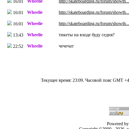
Wheelie
http://skateboarding.ru/forum/showth
16:01
Wheelie
http://skateboarding.ru/forum/showth.
16:01
Wheelie
http://skateboarding.ru/forum/showth
16:01
Wheelie
тикеты на входе буду седня?
13:43
Wheelie
чечечат
22:52
Текущее время:
23:09
. Часовой пояс GMT +4
Powered by 
Copyright ©2000 - 2026, v