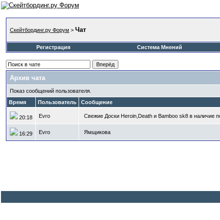
Чат
Скейтбординг.ру Форум
>
Регистрация
Система Мнений
Архив чата
Показ сообщений пользователя.
Время
Пользователь
Сообщение
Evro
Свежие Доски Heroin,Death и Bamboo sk8 в наличие
20:18
Evro
Ямщикова
16:29