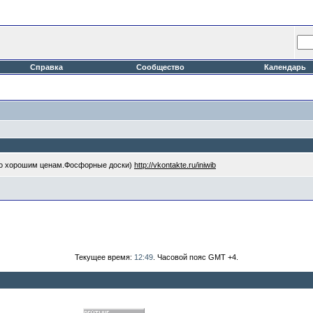
Справка
Сообщество
Календарь
 по хорошим ценам.Фосфорные доски)
http://vkontakte.ru/iniwib
Текущее время:
12:49
. Часовой пояс GMT +4.