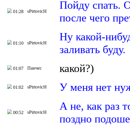
Пойду спать. 
sPirtovicH
01:28
после чего пр
Ну какой-нибу
sPirtovicH
01:10
заливать буду.
какой?)
Панчес
01:07
У меня нет ну
sPirtovicH
01:02
А не, как раз 
sPirtovicH
00:52
поздно подош