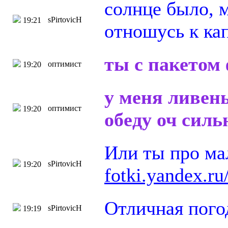
солнце было, 
sPirtovicH
19:21
отношусь к ка
ты с пакетом
оптимист
19:20
у меня ливень
оптимист
19:20
обеду оч силь
Или ты про м
sPirtovicH
19:20
fotki.yandex.r
Отличная пого
sPirtovicH
19:19