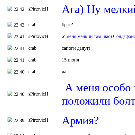
Ага) Ну мелки
sPirtovicH
22:42
crab
брат?
22:42
sPirtovicH
У меня мелкий там щас) Солдафоно
22:41
crab
сапоги дадут)
22:41
crab
15 июня
22:41
crab
да
22:40
А меня особо и
sPirtovicH
22:40
положили бол
Армия?
sPirtovicH
22:39