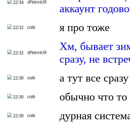
sPirtovicH
22:34
аккаунт годово
я про тоже
crab
22:32
Хм, бывает зим
sPirtovicH
22:32
сразу, не встре
а тут все сразу
crab
22:30
обычно что то
crab
22:30
дурная система
crab
22:30