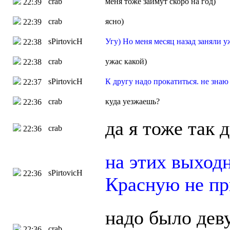
crab
меня тоже займут скоро на год)
22:39
crab
ясно)
22:39
sPirtovicH
Угу) Но меня месяц назад заняли у
22:38
crab
ужас какой)
22:38
sPirtovicH
К другу надо прокатиться. не знаю
22:37
crab
куда уезжаешь?
22:36
да я тоже так 
crab
22:36
на этих выходн
sPirtovicH
22:36
Красную не пр
надо было дев
crab
22:36