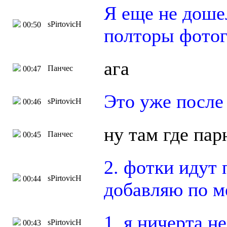
Я еще не доше
sPirtovicH
00:50
полторы фотог
ага
Панчес
00:47
Это уже после
sPirtovicH
00:46
ну там где пар
Панчес
00:45
2. фотки идут 
sPirtovicH
00:44
добавляю по м
1. я ничерта н
sPirtovicH
00:43