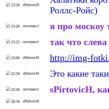
sPirtovicH
23:26
Роллс-Ройс)
я про москоу 
оптимист
23:26
так что слев
оптимист
23:25
http://img-fotk
sPirtovicH
23:00
Это какие так
sPirtovicH
22:59
sPirtovicH, к
оптимист
22:44
sPirtovicH
20:34