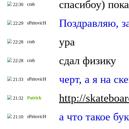
спасибоу) пока
crab
22:30
Поздравляю, з
sPirtovicH
22:29
ура
crab
22:28
сдал физику
crab
22:28
черт, а я на с
sPirtovicH
21:33
http://skatebo
Patrick
21:32
а что такое б
sPirtovicH
21:10