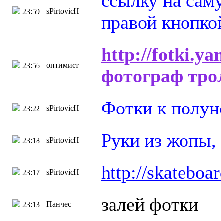
ссылку на саму
sPirtovicH
23:59
правой кнопко
http://fotki.y
оптимист
23:56
фотограф тро
Фотки к полуно
sPirtovicH
23:22
Руки из жопы,
sPirtovicH
23:18
http://skatebo
sPirtovicH
23:17
залей фотки
Панчес
23:13