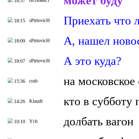
может буду
оптимист
18:57
Приехать что л
sPirtovicH
18:15
А, нашел ново
sPirtovicH
18:09
А это куда?
sPirtovicH
18:07
на московское
crab
15:36
кто в субботу 
Klaudt
14:26
долбать вагон
Ych
10:10