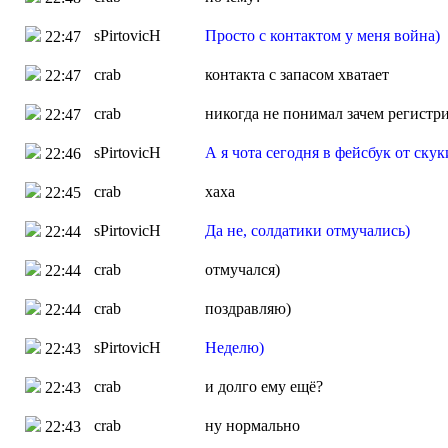
sPirtovicH
Просто с контактом у меня война)
22:47
crab
контакта с запасом хватает
22:47
crab
никогда не понимал зачем регистр
22:47
sPirtovicH
А я чота сегодня в фейсбук от скук
22:46
crab
хаха
22:45
sPirtovicH
Да не, солдатики отмучались)
22:44
crab
отмучался)
22:44
crab
поздравляю)
22:44
sPirtovicH
Неделю)
22:43
crab
и долго ему ещё?
22:43
crab
ну нормально
22:43