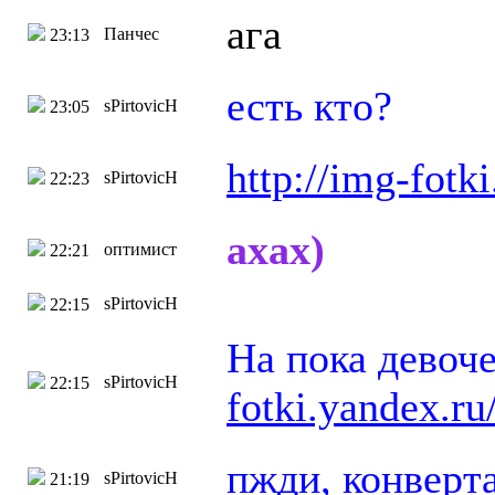
ага
Панчес
23:13
есть кто?
sPirtovicH
23:05
http://img-fotk
sPirtovicH
22:23
ахах)
оптимист
22:21
sPirtovicH
22:15
На пока девоч
sPirtovicH
22:15
fotki.yandex.ru
пжди, конверта
sPirtovicH
21:19