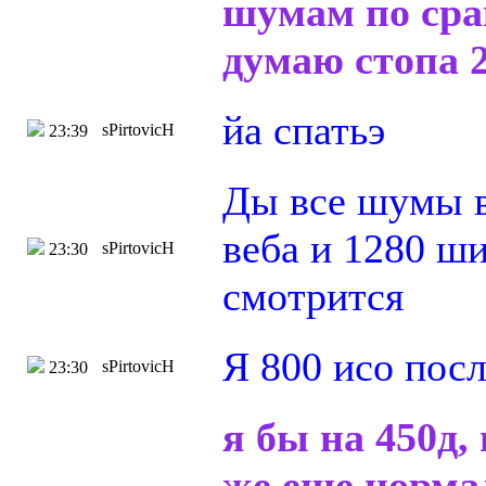
шумам по сра
думаю стопа 
йа спатьэ
sPirtovicH
23:39
Ды все шумы в
веба и 1280 ши
sPirtovicH
23:30
смотрится
Я 800 исо посл
sPirtovicH
23:30
я бы на 450д,
же еще норма