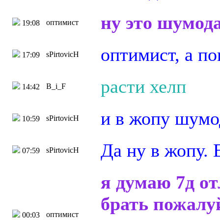
ну это шумод
оптимист
19:08
оптимист, а п
sPirtovicH
17:09
расти хелп
B_i_F
14:42
и в жопу шум
sPirtovicH
10:59
Да ну в жопу. 
sPirtovicH
07:59
я думаю 7д о
брать пожалуй
оптимист
00:03