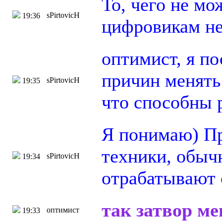
То, чего не мо
sPirtovicH
19:36
цифровикам не
оптимист, я п
причин менять 
sPirtovicH
19:35
что способны 
Я понимаю) Пр
техники, обыч
sPirtovicH
19:34
отрабатывают 
так затвор ме
оптимист
19:33