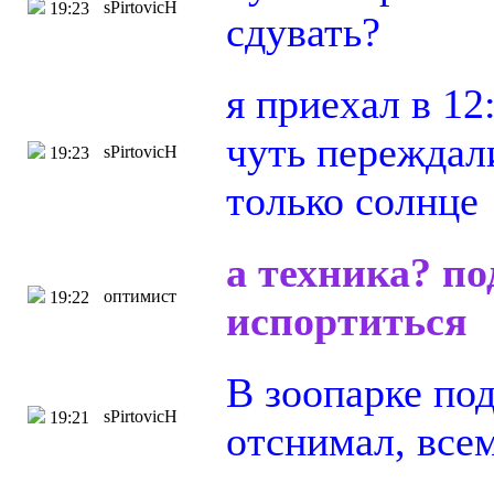
sPirtovicH
19:23
сдувать?
я приехал в 12
чуть переждали
sPirtovicH
19:23
только солнце
а техника? по
оптимист
19:22
испортиться
В зоопарке под
sPirtovicH
19:21
отснимал, все