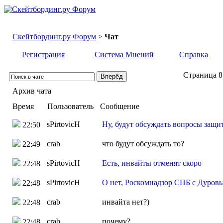
Скейтбординг.ру Форум
>
Чат
Регистрация
Система Мнений
Справка
Страница 8
Архив чата
Время
Пользователь
Сообщение
sPirtovicH
Ну, будут обсуждать вопросы защи
22:50
crab
что будут обсуждать то?
22:49
sPirtovicH
Есть, инвайты отменят скоро
22:48
sPirtovicH
О нет, Роскомнадзор СПБ с Дуровы
22:48
crab
инвайта нет?)
22:48
crab
почему?
22:48