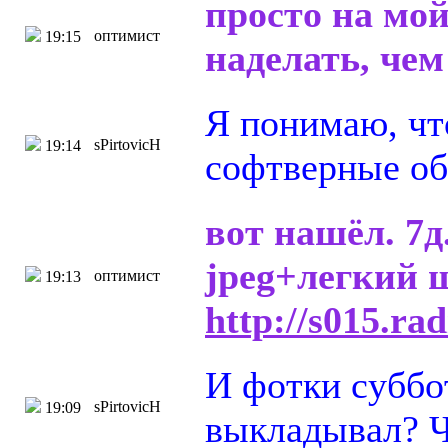
просто на мой
оптимист
19:15
наделать, че
Я понимаю, чт
sPirtovicH
19:14
софтверные об
вот нашёл. 7д
jpeg+легкий 
оптимист
19:13
http://s015.ra
И фотки суббо
sPirtovicH
19:09
выкладывал? Ч