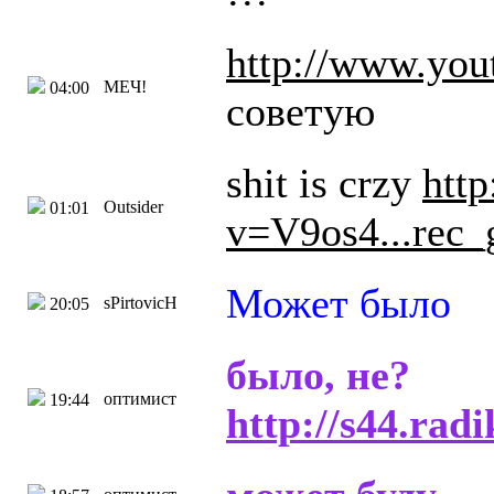
http://www.yo
МЕЧ!
04:00
советую
shit is crzy
htt
Outsider
01:01
v=V9os4...rec_
Может было
sPirtovicH
20:05
было, не?
оптимист
19:44
http://s44.rad