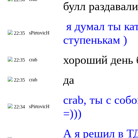
булл раздавали
я думал ты кат
sPirtovicH
22:35
ступенькам )
хороший день 
crab
22:35
да
crab
22:35
crab, ты с соб
sPirtovicH
22:34
=)))
А я решил в ТД