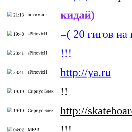
кидай)
оптимист
21:13
=( 20 гигов на
sPirtovicH
19:48
!!!
sPirtovicH
23:41
http://ya.ru
sPirtovicH
23:41
!!
Сириус Блек
19:19
http://skatebo
Сириус Блек
19:19
!!!
МЕЧ!
04:02