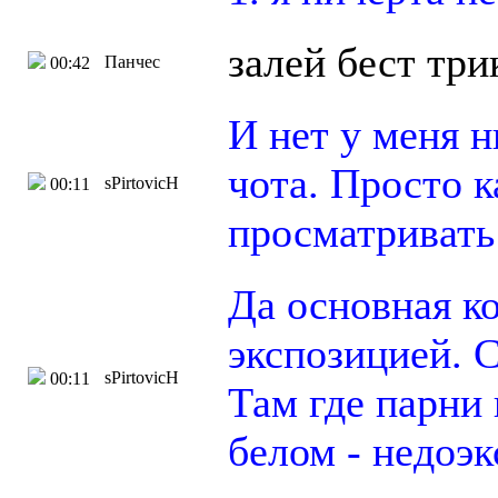
залей бест три
Панчес
00:42
И нет у меня 
чота. Просто 
sPirtovicH
00:11
просматривать 
Да основная ко
экспозицией. С
sPirtovicH
00:11
Там где парни 
белом - недоэк