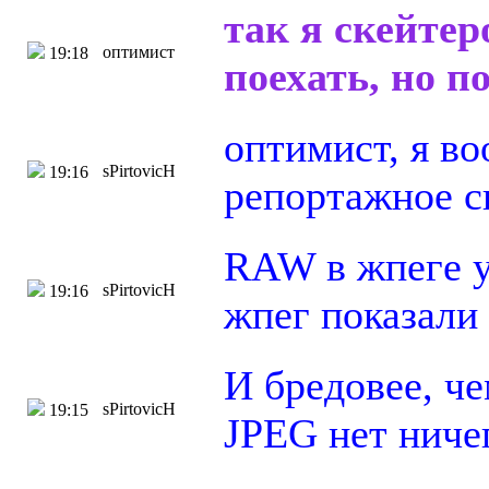
так я скейтер
оптимист
19:18
поехать, но п
оптимист, я во
sPirtovicH
19:16
репортажное с
RAW в жпеге у
sPirtovicH
19:16
жпег показали
И бредовее, ч
sPirtovicH
19:15
JPEG нет ниче