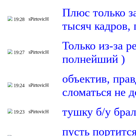
Плюс только з
sPirtovicH
19:28
тысяч кадров, 
Только из-за р
sPirtovicH
19:27
полнейший )
объектив, прав
sPirtovicH
19:24
сломаться не д
тушку б/у брал
sPirtovicH
19:23
пусть портится