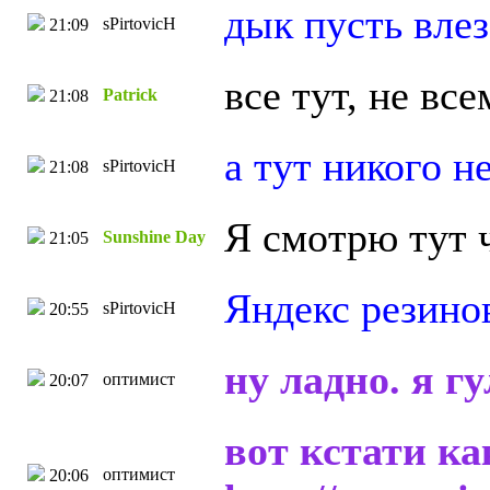
дык пусть влез
sPirtovicH
21:09
все тут, не все
Patrick
21:08
а тут никого н
sPirtovicH
21:08
Я смотрю тут 
Sunshine Day
21:05
Яндекс резинов
sPirtovicH
20:55
ну ладно. я г
оптимист
20:07
вот кстати ка
оптимист
20:06