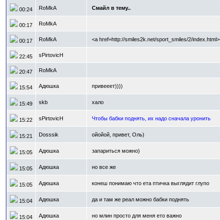
RoMkA
Смайл в тему..
00:24
RoMkA
00:17
RoMkA
<a href=http://smiles2k.net/sport_smiles/2/index.html>
00:17
sPirtovicH
22:45
RoMkA
20:47
Адюшка
привееет))))
15:54
skb
хало
15:49
sPirtovicH
Чтобы бабки поднять, их надо сначала уронить
15:22
Dosssik
ойойой, привет, Оль)
15:21
Адюшка
запариться можно)
15:05
Адюшка
но все же
15:05
Адюшка
конеш понимаю что ета птичка выглядит глупо
15:05
Адюшка
да и там же реал можно бабки поднять
15:04
Адюшка
но млин просто для меня ето важно
15:04