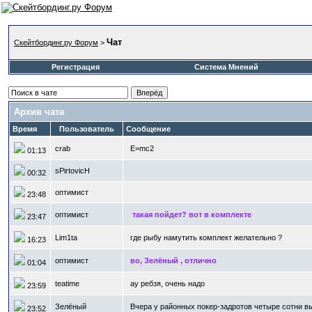
Чат
Скейтбординг.ру Форум
>
Регистрация
Система Мнений
Архив чата
Время
Пользователь
Сообщение
crab
E=mc2
01:13
sPirtovicH
00:32
оптимист
23:48
оптимист
такая пойдет? вот в комплекте
23:47
Lim1ta
где рыбу намутить комплект желательно ?
16:23
оптимист
во, Зелёный , отлично
01:04
teatime
ау ребзя, очень надо
23:59
Зелёный
Вчера у районных покер-задротов четыре сотни в
23:52