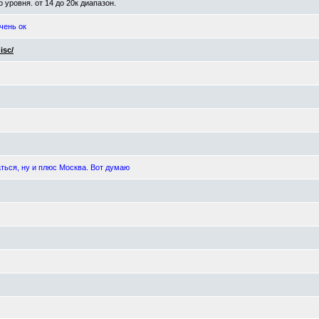
 уровня. от 14 до 20к диапазон.
очень ок
isc/
аться, ну и плюс Москва. Вот думаю