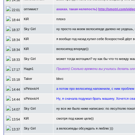
14:38
оптимист
ахахах. такая нелепость)
http://smotri.com/vide
22:01
KiR
плохо
18:44
Sky Girl
ну просто на моем велосипеде далеко не уедешь,
18:37
KiR
я вообще год назад купил себе 8скоростной дёрт в
18:34
KiR
велосипед впоряде))
18:34
Sky Girl
может тогда мотоцикл? ну как бы что-то между ма
18:33
Надя1
Привет) Сколько времени вы учились делать олл
17:17
Taker
bbvc
15:18
sPirtovicH
а потом про велосипед напомнили, с ним пробле
14:44
sPirtovicH
Ну, я сначала подумал брать машину. Хочется свал
14:44
Sky Girl
ну все же было ниже написано: по лесу/полю покат
14:07
KiR
смотря под какие цели))
13:54
Sky Girl
а велосипеды обсуждать я люблю )))
13:37