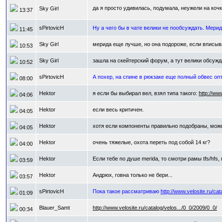
да я просто удивилась, подумала, неужели на коч
Sky Girl
13:37
sPirtovicH
Ну а чего бы в чате велики не пообсуждать. Мери
11:45
Sky Girl
мерида еще лучше, но она подороже, если вписыва
10:53
Sky Girl
зашла на скейтерский форум, а тут велики обсуж
10:52
sPirtovicH
А похер, на спине в рюкзаке еще полный обвес оп
08:00
Hektor
я если бы выбирал вел, взял типа такого:
http://ww
04:06
Hektor
если весь критичен.
04:05
Hektor
хотя если компоненты правильно подобраны, может
04:05
Hektor
очень тяжелые, охота переть под собой 14 кг?
04:00
Hektor
Если тебе по душе merida, то смотри рамы tfs/hfs,
03:59
Hektor
Андрюх, говна только не бери...
03:57
sPirtovicH
Пока такое рассматриваю
http://www.velosite.ru/cat
01:09
Blauer_Samt
http://www.velosite.ru/catalog/velos.../0_0/2009/0_0/
00:34