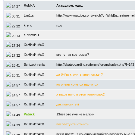
RoMkA
Акардион, мдя..
14:27
Lim1ta
http://www.youtube.com/watch?v=WhbBq...eature=rel
03:31
kreng
гшо
22:22
sPirtovicH
20:13
ХхНИкИтАхХ
17:34
ХхНИкИтАхХ
кто тут из костромы?
17:32
Schizophrenia
http://skateboarding.ru/forum/forumdisplay.php?f=143
15:41
ХхНИкИтАхХ
да бл*ть ктонить мне помжет?
15:31
ХхНИкИтАхХ
но очень хочется научится
14:57
ХхНИкИтАхХ
я ваще ничо в этом нипнимаю))
14:57
ХхНИкИтАхХ
дак помогите))
14:57
Patrick
13лет это уже не мелкий
14:49
ХхНИкИтАхХ
посоветуйте чтонить
14:39
ХхНИкИтАхХ
всем прет))) я конечно мелкий(по возрасту мне 13