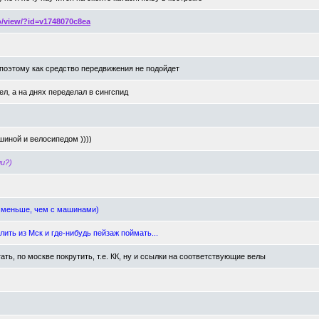
o/view/?id=v1748070c8ea
 поэтому как средство передвижения не подойдет
ел, а на днях переделал в сингспид
шиной и велосипедом ))))
и?)
м меньше, чем с машинами)
ить из Мск и где-нибудь пейзаж поймать...
ать, по москве покрутить, т.е. КК, ну и ссылки на соответствующие велы