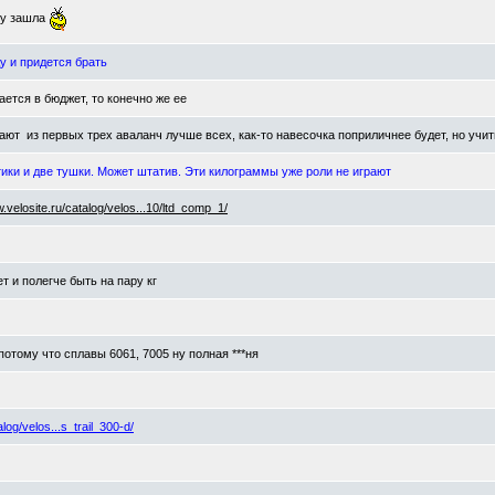
ку зашла
ду и придется брать
ется в бюджет, то конечно же ее
дают
из первых трех аваланч лучше всех, как-то навесочка поприличнее будет, но учиты
тики и две тушки. Может штатив. Эти килограммы уже роли не играют
w.velosite.ru/catalog/velos...10/ltd_comp_1/
 и полегче быть на пару кг
 потому что сплавы 6061, 7005 ну полная ***ня
alog/velos...s_trail_300-d/