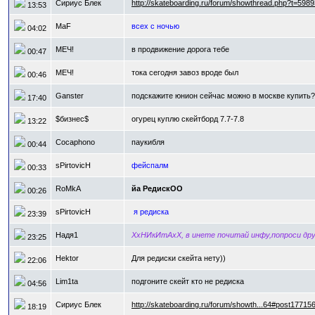
Сириус Блек
http://skateboarding.ru/forum/showthread.php?t=5989
13:53
MaF
всех с ночью
04:02
МЕЧ!
в продвижение дорога тебе
00:47
МЕЧ!
тока сегодня завоз вроде был
00:46
Ganster
подскажите юнион сейчас можно в москве купить?
17:40
$бизнес$
огурец куплю скейтборд 7.7-7.8
13:22
Cocaphono
паукибля
00:44
sPirtovicH
фейспалм
00:33
RoMkA
йа РедискОО
00:26
sPirtovicH
я редиска
23:39
Надя1
ХхНИкИтАхХ, в инете почитай инфу,попроси др
23:25
Hektor
Для редиски скейта нету))
22:06
Lim1ta
подгоните скейт кто не редиска
04:56
Сириус Блек
http://skateboarding.ru/forum/showth...64#post17715
18:19