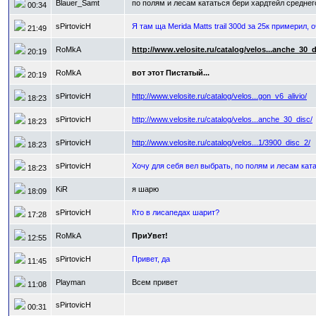
Blauer_Samt
по полям и лесам кататься бери хардтейл среднего
00:34
sPirtovicH
Я там ща Merida Matts trail 300d за 25к примерил, 
21:49
RoMkA
http://www.velosite.ru/catalog/velos...anche_30_d
20:19
RoMkA
вот этот Пистатый...
20:19
sPirtovicH
http://www.velosite.ru/catalog/velos...gon_v6_alivio/
18:23
sPirtovicH
http://www.velosite.ru/catalog/velos...anche_30_disc/
18:23
sPirtovicH
http://www.velosite.ru/catalog/velos...1/3900_disc_2/
18:23
sPirtovicH
Хочу для себя вел выбрать, по полям и лесам кат
18:23
KiR
я шарю
18:09
sPirtovicH
Кто в лисапедах шарит?
17:28
RoMkA
ПриУвет!
12:55
sPirtovicH
Привет, да
11:45
Playman
Всем привет
11:08
sPirtovicH
00:31