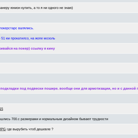
неру юнион купить, а то я ни одного не знаю)
 покерстарс валялись.
е 51 км прокатилсо, на жопе мозоль
живайся на покер) ссылку я кину
ь подкладки под подвески пошире. вообще они для армотизации, но и с данной
15
обошлись 700.с размерами и нормальным дизайном бывают трудности
.JPG
где вырубить чтоб дешевле ?