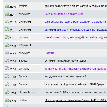
teatime
скиньте пожалуйста в личку магазины где можно фа
23:40
оптимист
чего ж ты такой не азартный)
21:47
sPirtovicH
Да и ссылок не надо, у меня сколько-то баксов на
20:42
sPirtovicH
оптимист. я играми не болею. Сегодня не лисапед
20:41
оптимист
давай, спиртович, не страдай фигней и подса
20:31
sPirtovicH
23:08
оптимист
незачто
21:58
Shooter
Оптимист, огромное тебе спасибо
20:58
оптимист
только затянуть подвески сильнее или купит
20:08
Shooter
Как думаете, что можно сделать?
19:10
Shooter
http://skateboarding.ru/forum/showth...22029&page=1
19:10
Schizophrenia
сокольники(.1500 как то повезло попал на сейл 
13:43
Lim1ta
http://shop2.vans.com/wcsstore/Vans/...ts/D3HY28B
09:20