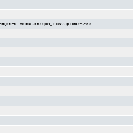
<img src=http://i.smiles2k.net/sport_smiles/29.gif border=0></a>